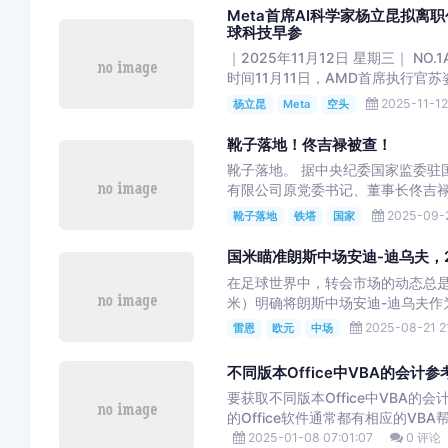
Meta首席AI科学家杨立昆拟离
球科技早参
｜2025年11月12日 星期三｜ N
时间11月11日，AMD首席执行官苏
2025-11-12
杨立昆
Meta
空头
靴子落地！佟吉禄被查！
靴子落地。 据中央纪委国家监委驻
有限公司原党委书记、董事长佟吉禄
2025-09-2
靴子落地
铁塔
国家
国米瞄准朗斯中场安迪-迪乌夫，
在足球世界中，转会市场的动态总
米）明确将朗斯中场安迪-迪乌夫作为
2025-08-21 2
雷恩
欧元
中场
不同版本Office中VBA的会计参
要获取不同版本Office中VBA
的Office软件通常都有相应的VBA帮
2025-01-08 07:01:07
0 评论