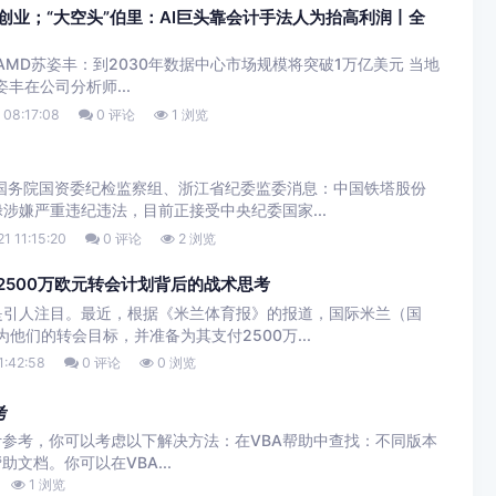
职创业；“大空头”伯里：AI巨头靠会计手法人为抬高利润丨全
O.1AMD苏姿丰：到2030年数据中心市场规模将突破1万亿美元 当地
姿丰在公司分析师...
 08:17:08
0 评论
1 浏览
国务院国资委纪检监察组、浙江省纪委监委消息：中国铁塔股份
涉嫌严重违纪违法，目前正接受中央纪委国家...
1 11:15:20
0 评论
2 浏览
2500万欧元转会计划背后的战术思考
是引人注目。最近，根据《米兰体育报》的报道，国际米兰（国
他们的转会目标，并准备为其支付2500万...
1:42:58
0 评论
0 浏览
考
的会计参考，你可以考虑以下解决方法：在VBA帮助中查找：不同版本
助文档。你可以在VBA...
1 浏览