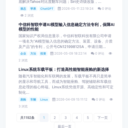
底解决Tahoe对比度翻车问题；Siri史诗级改版，...
2026-05-11 22:19:24
0 评论
液态
苹果
ChatGPT
2 浏览
中信科智联申请AI模型输入信息确定方法专利，保障AI
模型的性能
国家知识产权局信息显示，中信科智联科技有限公司申请
一项名为“AI模型输入信息的确定方法、装置、设备、介质
及产品”的专利，公开号CN121998125A，申请日期...
2026-05-09 18:22:14
0 评论
企业
方法
投资
2 浏览
Linux系统车载平板：打造高性能智能座舱的新选择
随着汽车智能化和车联网的发展，车载平板不再只是简单
的显示和导航工具，而成为智能座舱、驾驶辅助和车载信
息处理的核心终端。Linux系统凭借开源、高稳定性和可定
制化...
2026-04-09 15:11:12
0 评论
座舱
车辆
Linux
3 浏览
共1192条
1
2
3
4
5
下一页
最后一页