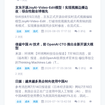
京东开源JoyAI-Video-Edit模型！实现视频边播边
改：综合性能全球领先
快科技8月5日消息，京东正式开源自研实时流式视频编辑
模型JoyAI-Video-Edit，打破传统视频先成片再剪辑的固
有模式，实现播放画面同步实时修改，在流式实...
2026-08-05 17:17:32
0 评论
边改
实时
流式
2 浏览
借鉴中国 AI 技术，前 OpenAI CTO 推出全新开源大模
型
来源：环球网 【环球网科技综合报道】7月16日消息，据
《福布斯》报道，由前OpenAI首席技术官米拉·穆拉蒂创立
的Thinking Machines Lab（T...
2026-07-17 05:38:56
0 评论
成本
架构
技术
2 浏览
日媒：越来越多美企转向使用中国AI
参考消息网7月14日报道据《日本经济新闻》网站7月10日
报道，美国企业正在广泛使用中国人工智能（AI）。部分
中国AI模型使用费仅为美国高性能AI的1%左右，因此...
2026-07-14 13:42:58
0 评论
企业
成本
美国