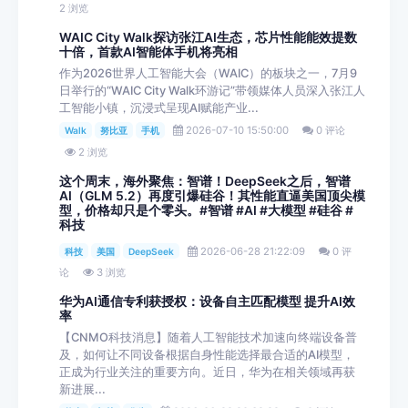
2 浏览
WAIC City Walk探访张江AI生态，芯片性能能效提数
十倍，首款AI智能体手机将亮相
作为2026世界人工智能大会（WAIC）的板块之一，7月9
日举行的“WAIC City Walk环游记”带领媒体人员深入张江人
工智能小镇，沉浸式呈现AI赋能产业...
2026-07-10 15:50:00
0 评论
Walk
努比亚
手机
2 浏览
这个周末，海外聚焦：智谱！DeepSeek之后，智谱
AI（GLM 5.2）再度引爆硅谷！其性能直逼美国顶尖模
型，价格却只是个零头。#智谱 #AI #大模型 #硅谷 #
科技
2026-06-28 21:22:09
0 评
科技
美国
DeepSeek
论
3 浏览
华为AI通信专利获授权：设备自主匹配模型 提升AI效
率
【CNMO科技消息】随着人工智能技术加速向终端设备普
及，如何让不同设备根据自身性能选择最合适的AI模型，
正成为行业关注的重要方向。近日，华为在相关领域再获
新进展...