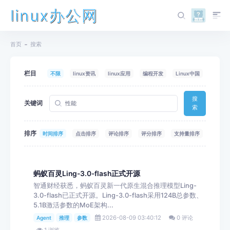
linux办公网
首页
搜索
栏目
不限
linux资讯
linux应用
编程开发
Linux中国
搜
关键词
索
排序
时间排序
点击排序
评论排序
评分排序
支持量排序
蚂蚁百灵Ling-3.0-flash正式开源
智通财经获悉，蚂蚁百灵新一代原生混合推理模型Ling-
3.0-flash已正式开源。Ling-3.0-flash采用124B总参数、
5.1B激活参数的MoE架构...
2026-08-09 03:40:12
0 评论
Agent
推理
参数
1 浏览