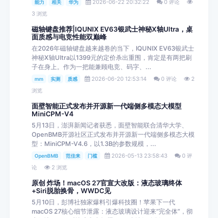
2026-06-22 20:32:22
0 评论
能力
相关
华为
3 浏览
磁轴键盘推荐|IQUNIX EV63银武士神秘X轴Ultra，桌
面质感与电竞性能双巅峰
在2026年磁轴键盘越来越卷的当下，IQUNIX EV63银武士
神秘X轴Ultra以1399元的定价杀出重围，肯定是有两把刷
子在身上。作为一把能兼顾电竞、码字、...
2026-06-20 12:53:14
0 评论
2
mm
实测
质感
浏览
面壁智能正式发布并开源新一代端侧多模态大模型
MiniCPM-V4
5月13日，澎湃新闻记者获悉，面壁智能联合清华大学、
OpenBMB开源社区正式发布并开源新一代端侧多模态大模
型：MiniCPM-V4.6，以1.3B的参数规模，...
2026-05-13 23:58:43
0 评
OpenBMB
范佳来
门槛
论
2 浏览
原创 炸场！macOS 27官宣大改版：液态玻璃终体
+Siri脱胎换骨，WWDC见
5月10日，彭博社独家爆料引爆科技圈！苹果下一代
macOS 27核心细节泄露：液态玻璃设计迎来“完全体”，彻