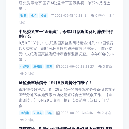
研究员 章敬宇 国产AI短剧拿下国际奖项，单部作品播放
量...
2025-09-18 19:23:15
0 评论
1
数据
技术
投资
浏览
中纪委又查一“金融虎”，今年1月临近退休时辞任中行
副行长
9月9日16时，中央纪委国家监委网站发布消息：中国银行
原党委委员、副行长林景臻涉嫌严重违纪违法，目前正接
受中央纪委国家监委纪律审查和监察调查。 今年60岁的林
景...
2025-09-09 23:23:27
0 评论
中纪委
林景臻
国家
0 浏览
证监会重磅信号！9月A股走势研判来了！
市场频传好消息。8月29日召开的国务院常务会议研究在全
国部分地区实施要素市场化配置综合改革试点工作。【点
击阅读：】 8月29日晚间，据证监会消息，近日， 证监
会...
2025-08-30 16:43:16
0 评论
净利润
证监会
市场
0 浏览
开源证券：引导中长期超额考核 非银板块有望获增配