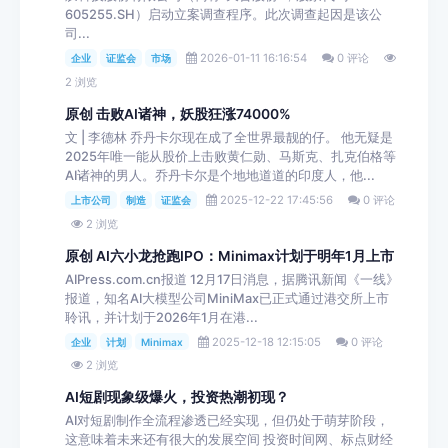
605255.SH）启动立案调查程序。此次调查起因是该公
司...
2026-01-11 16:16:54
0 评论
企业
证监会
市场
2 浏览
原创 击败AI诸神，妖股狂涨74000%
文 | 李德林 乔丹卡尔现在成了全世界最靓的仔。 他无疑是
2025年唯一能从股价上击败黄仁勋、马斯克、扎克伯格等
AI诸神的男人。乔丹卡尔是个地地道道的印度人，他...
2025-12-22 17:45:56
0 评论
上市公司
制造
证监会
2 浏览
原创 AI六小龙抢跑IPO：Minimax计划于明年1月上市
AIPress.com.cn报道 12月17日消息，据腾讯新闻《一线》
报道，知名AI大模型公司MiniMax已正式通过港交所上市
聆讯，并计划于2026年1月在港...
2025-12-18 12:15:05
0 评论
企业
计划
Minimax
2 浏览
AI短剧现象级爆火，投资热潮初现？
AI对短剧制作全流程渗透已经实现，但仍处于萌芽阶段，
这意味着未来还有很大的发展空间 投资时间网、标点财经