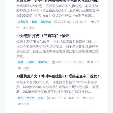
智通财经APP获悉，开源证券发布研究报告称，本周保险
和券商板块分别上涨3.58%/2.18%，非银板块本周跑赢沪
深300或受《行动方案》引导公募基金中长期考核影...
2025-05-19 08:46:47
0 评
上市公司
标的
关联交易
论
7 浏览
中央纪委“打虎”！王建军任上被查
编辑丨高语阳 4月30日，中央纪委国家监委网站消息，中
国证券监督管理委员会党委委员、副主席王建军涉嫌严重
违纪违法，目前正接受中央纪委国家监委纪律审查和监察
调查。...
2025-05-01 14:19:06
0 评论
监察
王建军
党委书记
0 浏览
AI重构生产力！博时科创综指ETF联接基金今日首发！
科技革命合力政策红利，催生投资新范式 2025年新春伊
始，DeepSeek的全球首发引发资本市场强烈共振。 紧接
着，2025年国务院政府工作报告明确将"以科技创...
2025-03-17 08:13:02
0 评论
科技
生产力
市场
1 浏览