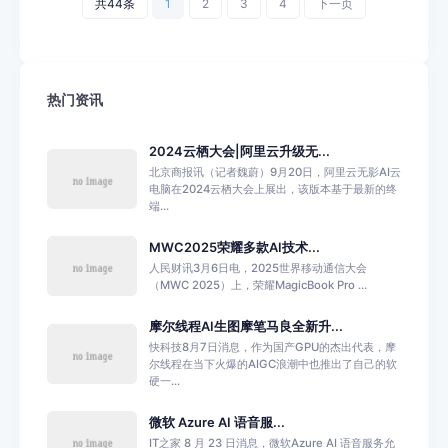
共44条
1
2
3
4
下一页
热门资讯
2024云栖大会|阿里云升级无...
北京商报讯（记者魏蔚）9月20日，阿里云无影AI云
电脑在2024云栖大会上展出，该版本基于最新的终
端...
MWC2025荣耀多款AI技术...
人民财讯3月6日电，2025世界移动通信大会
（MWC 2025）上，荣耀MagicBook Pro ...
摩尔线程AI生图摩笔马良全新升...
快科技8月7日消息，作为国产GPU的杰出代表，摩
尔线程在当下火爆的AIGC浪潮中也推出了自己的软
硬一...
微软 Azure AI 语音服...
IT之家 8 月 23 日消息，微软Azure AI 语音服务允