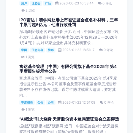
2026-06-23 10:53:44
0 评论
用户
证监会
产品
2 浏览
IPO雷达丨嗨学网赴港上市被证监会点名补材料，三年
半累亏超6亿元，七遭行政处罚
深圳商报·读创客户端记者 张弛 近日，中国证监会发布《境
外发行上市备案补充材料要求(2025年12月29日—2026年
1月4日)》共对13家企业出具补充材料要求...
2026-01-22 18:51:17
0 评论
学网
信息内容
情形
1 浏览
富达基金管理（中国）有限公司旗下基金2025年 第4
季度报告提示性公告
富达基金管理（中国）有限公司旗下基金2025年 第4季度
报告提示性公告 本公司董事会及董事保证基金季度报告所
载资料不存在虚假记载、误导性陈述或重大遗漏，并对其
内...
2026-01-22 12:51:09
0 评论
季度报告
公告
公司
1 浏览
“AI概念”引火烧身 天普股份资本迷局遭证监会立案穿透
据经济观察报-经济观察网 近日，中国证监会对宁波天普橡
胶科技股份有限公司（简称“天普股份”，股票代码：