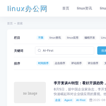
linux办公网
首页
linux资讯
li
首页
搜索
栏目
不限
linux资讯
linux应用
编程开发
Li
关键词
搜
排序
时间排序
点击排序
评论排序
评分排序
李开复谈AI转型：看好开源趋势
8月5日，据中国企业家杂志，李开
快速崛起和对企业级应用的重视。他
2025-08-
企业
Agent
AI-First