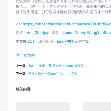
我认为我们需要在改变这种对话同时停止根据生产能力和成本来
价值上。重申一下，这个过程不会很容易。商业价值的实现是
解决这个问题，就可以将实际价值变的更加科学而非一种
via:
https://enterprisersproject.com/article/2016/8/w
作者：
Anil Cheriyan
译者：
LemonDemo
,
WangYueScr
本文由
LCTT
原创编译，
Linux中国
荣誉推出
IT
生产效率
上一篇：
Turtl：安全、开源的 Evernote 替代品
下一篇：
从零构建一个简单的 Python 框架
相关内容