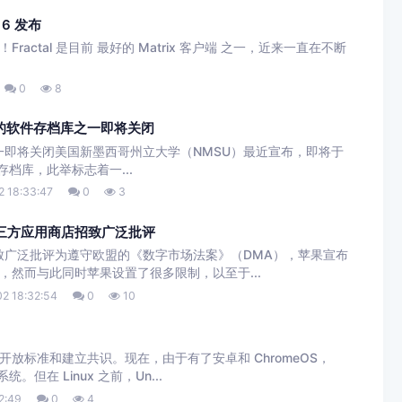
l 6 发布
6 了！Fractal 是目前 最好的 Matrix 客户端 之一，近来一直在不断
0
8
老的软件存档库之一即将关闭
一即将关闭美国新墨西哥州立大学（NMSU）最近宣布，即将于
/2 存档库，此举标志着一...
 18:33:47
0
3
的第三方应用商店招致广泛批评
招致广泛批评为遵守欧盟的《数字市场法案》（DMA），苹果宣布
然而与此同时苹果设置了很多限制，以至于...
2 18:32:54
0
10
放标准和建立共识。现在，由于有了安卓和 ChromeOS，
。但在 Linux 之前，Un...
2:49
0
4