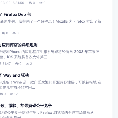
03-02 18:31:59
0
0
irefox Deb 包
fox 的新原生包。我带来了一个好消息！Mozilla 为 Firefox 推出了新
0
8
三方应用商店的详细规则
规则iPhone 的应用程序生态系统即将经历自 2008 年苹果应
iOS 系统将首次允许第三...
8:31:47
0
2
 Wayland 驱动
好准备！Wine 是一款广受欢迎的开源兼容性层，可以轻松地 在
，而这在几年前还非常困...
0
12
 指责谷歌、微软、苹果妨碍公平竞争
苹果妨碍公平竞争这些年里，Firefox 浏览器的全球市场份额从
择 Firef...