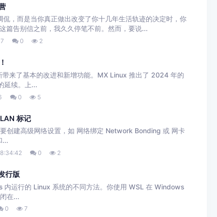
运营
是调侃，而是当你真正做出改变了你十几年生活轨迹的决定时，你
这篇告别信之前，我久久停笔不前。然而，要说...
47
0
2
来！
本更新带来了基本的改进和新增功能。MX Linux 推出了 2024 年的
延续。上...
6
0
5
LAN 标记
要创建高级网络设置，如 网络绑定 Network Bonding 或 网卡
..
8:34:42
0
2
 发行版
s 内运行的 Linux 系统的不同方法。你使用 WSL 在 Windows
在...
0
7