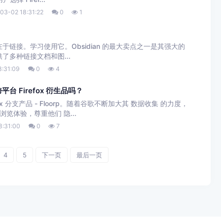
03-02 18:31:22
0
1
力在于链接。学习使用它。Obsidian 的最大卖点之一是其强大的
供了多种链接文档和图...
:31:09
0
4
平台 Firefox 衍生品吗？
x 分支产品 - Floorp。随着谷歌不断加大其 数据收集 的力度，
览体验，尊重他们 隐...
8:31:00
0
7
4
5
下一页
最后一页