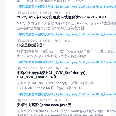
素，请你返回该数组所有可能的子集（幂集&...
词库加载错误:未能找到文件“E:\highferrum_mysql\Configuration\Dict_Stopword
2025-06-01 21:09:23
0
3
2022/3/22 从CV方向角度 —快速解读Nvidia 2023GTC
GTC分享内容和个人看法 3月21号11点，Nvidia开启了GTC主题
些年英伟达加速库的发展和对AI的投入应用࿰...
词库加载错误:未能找到文件“E:\highferrum_mysql\Configuration\Dict_Stopword
2025-06-01 21:05:13
0
2
什么是数据治理？
所谓“数字转型，治理先行”，近年来在国家政策倡导下，地方政府
央企以及很多传统企业都是走数字化转型的路ÿ...
词库加载错误:未能找到文件“E:\highferrum_mysql\Configuration\Dict_Stopword
2025-06-01 20:55:47
0
1
中断相关操作函数HAL_NVIC_SetPriority()、
HAL_NVIC_EnableIRQ()
文章目录HAL_NVIC_SetPriority()：设置中断优先级
HAL_NVIC_EnableIRQ()：使能中断结束 HAL_...
词库加载错误:未能找到文件“E:\highferrum_mysql\Configuration\Dict_Stopword
2025-06-01 20:51:56
0
4
安卓逆向高阶之frida hook java层
文章目录1. 初次hook Java 层函数2. hook 修改函数返回值3. ho
态函数和非静态函数4. hook设置成员变量5. hook内部类6...