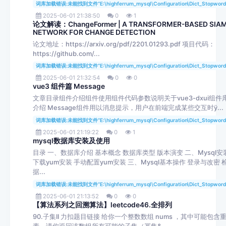
词库加载错误:未能找到文件“E:\highferrum_mysql\Configuration\Dict_Stopword
2025-06-01 21:38:50
0
1
论文解读：ChangeFormer | A TRANSFORMER-BASED SIA
NETWORK FOR CHANGE DETECTION
论文地址：https://arxiv.org/pdf/2201.01293.pdf 项目代码：
https://github.com/...
词库加载错误:未能找到文件“E:\highferrum_mysql\Configuration\Dict_Stopword
2025-06-01 21:32:54
0
0
vue3 组件篇 Message
文章目录组件介绍组件使用组件代码参数说明关于vue3-dxui组件
介绍 Message组件用以消息提示，用户在前端完成某些交互时ÿ...
词库加载错误:未能找到文件“E:\highferrum_mysql\Configuration\Dict_Stopword
2025-06-01 21:19:22
0
1
mysql数据库安装及使用
目录 一、数据库介绍 基本概念 数据库类型 版本演变 二、Mysql安
下载yum安装 手动配置yum安装 三、Mysql基本操作 登录与改密 
据...
词库加载错误:未能找到文件“E:\highferrum_mysql\Configuration\Dict_Stopword
2025-06-01 21:13:52
0
0
【算法系列之回溯算法】leetcode46.全排列
90.子集II 力扣题目链接 给你一个整数数组 nums ，其中可能包含