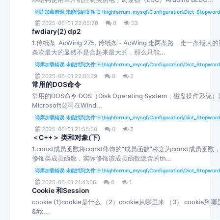
词库加载错误:未能找到文件“E:\highferrum_mysql\Configuration\Dict_Stopword
2025-06-01 22:05:28
0
53
fwdiary(2) dp2
1.传纸条 AcWing 275. 传纸条 - AcWing 走两条路，走一条最大
条次最大的显然不是合起来最大的，那么只能...
词库加载错误:未能找到文件“E:\highferrum_mysql\Configuration\Dict_Stopword
2025-06-01 22:01:39
0
2
常用的DOS命令
常用的DOS命令 DOS（Disk Operating System，磁盘操作系统）
Microsoft公司在Wind...
词库加载错误:未能找到文件“E:\highferrum_mysql\Configuration\Dict_Stopword
2025-06-01 21:55:50
0
2
＜C++＞ 类和对象(下)
1.const成员函数将const修饰的“成员函数”称之为const成员函数，c
修饰类成员函数，实际修饰该成员函数隐含的th...
词库加载错误:未能找到文件“E:\highferrum_mysql\Configuration\Dict_Stopword
2025-06-01 21:41:56
0
1
Cookie 和Session
cookie (1)cookie是什么 （2）cookie从哪里来 （3） cookie到
&#x...