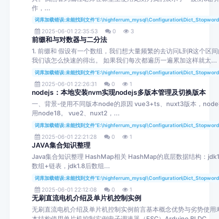
作，...
词库加载错误:未能找到文件“E:\highferrum_mysql\Configuration\Dict_Stopword
2025-06-01 22:35:53
0
3
前缀和与对数器与二分法
1. 前缀和 假设有一个数组，我们想大量频繁的去访问L到R这个区
我们该怎么快速的得出。 如果我们每次都遍历一遍累加这样就太...
词库加载错误:未能找到文件“E:\highferrum_mysql\Configuration\Dict_Stopword
2025-06-01 22:26:31
0
1
nodejs：本地安装nvm实现nodejs多版本管理及切换版本
一、背景-使用不同版本node的原因 vue3+ts、nuxt3版本，nod
用node18。 vue2、nuxt2，...
词库加载错误:未能找到文件“E:\highferrum_mysql\Configuration\Dict_Stopword
2025-06-01 22:21:28
0
1
JAVA集合知识整理
Java集合知识整理 HashMap相关 HashMap的底层数据结构：jdk1
数组+链表，jdk1.8后数组...
词库加载错误:未能找到文件“E:\highferrum_mysql\Configuration\Dict_Stopword
2025-06-01 22:12:08
0
1
无刷直流电机介绍及单片机控制实例
无刷直流电机介绍及单片机控制实例前言基本概念优势与劣势使用
本结构使用单片机控制实例电子调速器（ESC）Arduino BLDC...