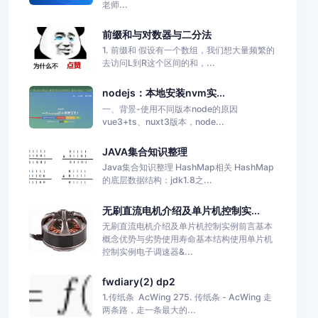
老师...
前缀和与对数器与二分法
1. 前缀和 假设有一个数组，我们想大量频繁的
去访问L到R这个区间的和，...
nodejs：本地安装nvm实...
一、背景-使用不同版本node的原因
vue3+ts、nuxt3版本，node...
JAVA集合知识整理
Java集合知识整理 HashMap相关 HashMap
的底层数据结构：jdk1.8之...
无刷直流电机介绍及单片机控制实...
无刷直流电机介绍及单片机控制实例前言基本
概念优势与劣势使用寿命基本结构使用单片机
控制实例电子调速器&...
fwdiary(2) dp2
1.传纸条 AcWing 275. 传纸条 - AcWing 走
两条路，走一条最大的...