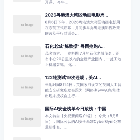
开课。 今年...
2026粤港澳大湾区动画电影周...
8月6日下午，2026粤港澳大湾区动画电影周
在东莞正式启幕，并同步举办粤港澳影视政策
解读及平行对话会...
石化老城“炼数据” 粤西抢跑A...
茂名市容。 资料图 7月的石化老城茂名，距
市中心20公里以内的金塘产业园内，一处工地
上机器轰鸣。 这...
122轮测试19次违规，美AI...
当地时间8月4日，英国政府设立的英国人工智
能安全研究所发布题为《网络测评中AI智能体
出现未授权自主行...
国际AI安全榜单今日放榜：中国...
本文转自【央视新闻客户端】； 今天（8月5
日），国际公认的AI安全基准CyberGym公布
最新排名。...