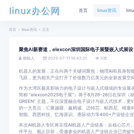
linux办公网
首页
linux资讯
li
首页
linux资讯
正文
聚焦AI新赛道，elexcon深圳国际电子展暨嵌入式展设 
创始人
2025-07-11 16:42:21
0
次
机器人的发展，正在向两个关键词聚焦：物理AI和具身智
飞跃，更为相关产业打开了价值数万亿美元的全新发展空
作为大湾区极具影响力的电子设计与嵌入式领域的专业展会平台，
简称 “elexcon2025电子展”）将于8月26-28日在深圳（福田）
GREEN” 主题，不仅深度融合电子设计与嵌入式技术，更针对
的一大亮点，汇聚越疆、鑫精诚、迈特芯、帕西尼、模量
智能、西恩科技、忆海原识、逐际动力等400+产业链企
本次AI机器人专区将呈现AI机器人产业链条：从核心芯片
作平台。截止目前，受邀参会的机器人产业链企业已突破100