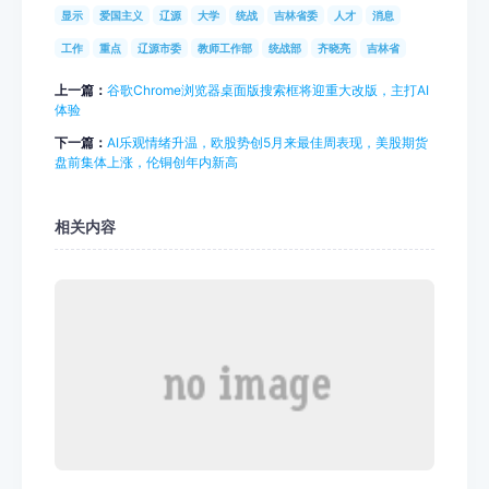
显示
爱国主义
辽源
大学
统战
吉林省委
人才
消息
工作
重点
辽源市委
教师工作部
统战部
齐晓亮
吉林省
上一篇：
谷歌Chrome浏览器桌面版搜索框将迎重大改版，主打AI
体验
下一篇：
AI乐观情绪升温，欧股势创5月来最佳周表现，美股期货
盘前集体上涨，伦铜创年内新高
相关内容