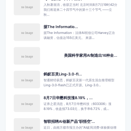
入秋暑渐消，收获正当时 北京时间8月7日19时42分
我们将迎来二十四节气中的第十三个节气 ——立
秋...
据The Informatio...
据The Information：法律AI初创公司Harvey正洽
谈融资，估值达155亿美元。 来源...
美国科学家用AI制造出16种全...
蚂蚁百灵Ling-3.0-fl...
智通财经获悉，蚂蚁百灵新一代原生混合推理模型
Ling-3.0-flash已正式开源。Ling-3.0...
8月7日华懋科技涨8.19%，...
证券之星消息，8月7日华懋科技（603306）涨
8.19%，收盘报73.03元，换手率6.72%，成...
智联招聘AI创新产品“职悟空”...
近日，由南方都市报主办的“AI破局消费·体验驱动增