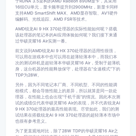
于RDNA 3.5架构的AMD Radeon 890M显卡，其采用
16组CU单元，显卡频率提升到2900MHz，新显卡同样
支持AMD SmartShift MAX、AMD显存智取、AV1硬件
编解码、光线追踪、AMD FSR等技术。
AMD锐龙AI 9 HX 370处理器的实际性能如何呢？搭载
该处理器的笔记本的AI应用体验如何呢？我们接下来通
过华硕灵耀16 Air实测一番。
前文说到AMD锐龙AI 9 HX 370处理器的适用性很强，
可以用在游戏本中也可以用在超薄轻薄本中，而我们本
次的测试样机是超轻薄本华硕灵耀16 Air，受制于超薄机
身，这台机器的性能释放保守，处理器在“全速模式”下的
TDP为28W。
另外，因为不同笔记本厂商、不同机型、不同的性能调
校模式，都会导致性能上的差异，所以就算是同一款处
理器，在性能上也会出现“千机千面”的情况。因此本次测
试的成绩仅代表华硕灵耀16 Air的表现，并不代表锐龙AI
9 HX 370处理器的最高性能表现。尽管如此，我们的测
试结果在搭载锐龙AI 9 HX 370处理器的超轻薄本市场中
也很有参考意义。
为了更直观地对比，除了28W TDP的华硕灵耀16 Air之