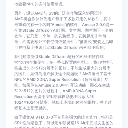
地查看NPU的实时使用情况。
另外，通过AMD与ISV的广泛合作和深入协同设计，
AMD携合作伙伴为用户带来了多款好用的AI软件，其中
最重磅的有一个名叫“Amuse”的软件。Amuse 2.0.0是一
个集Stable Diffusion AI绘图、文生图、图生图于一身的
软件，它只是一个单一的安装程序，安装起来非常简
单，不需要额外下载任何依赖插件，“傻瓜式”安装之后即
可在电脑上快速启动Stable Diffusion等AI绘图应用。
我们知道类似Stable Diffusion这样的AI绘图软件非
常“吃”内存和显存，在一些低配置的机型上，我们往往只
能生成512×512分辨率的图片，不能生成更大的分辨率
的图片。如何为用户解决这个问题呢？AMD推出了基于
NPU的AMD XDNA Super Resolution（超分辨率）功
能。如果你在Amuse 2.0.0中打开该功能，那么在生成
512×512的图片的过程中，AMD XDNA Super
Resolution会调用NPU帮你自动把图片放大到
1024×1024分辨率。就如上图我们体验的那样，整个过
程基本上是无感的。
由于锐龙AI 9 HX 370平台具备强大的综合算力，特别是
GPU性能增强了，所以用华硕灵耀16 Air来完成文生图的