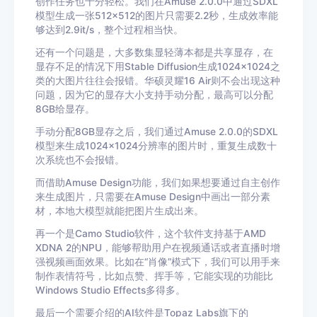
创作任务也十分轻松。我们在Amuse 2.0.0中通过SDXL
模型生成一张512×512的图片只需要2.2秒，生成效率能
够达到2.9it/s，整个过程相当快。
还有一个问题是，大多数集显轻薄本都是共享显存，在
显存不足的情况下用Stable Diffusion生成1024×1024之
类的大图片往往会报错。华硕灵耀16 Air则不会出现这种
问题，因为它的显存大小支持手动分配，最高可以分配
8GB给显存。
手动分配8GB显存之后，我们通过Amuse 2.0.0的SDXL
模型来生成1024×1024分辨率的图片时，重复生成数十
次系统也不会报错。
而借助Amuse Design功能，我们如果想要通过自主创作
来生成图片，只需要在Amuse Design中画出一部分素
材，本地大模型就能把图片生成出来。
再一个是Camo Studio软件，这个软件支持基于AMD
XDNA 2的NPU，能够帮助用户在视频通话或者直播时增
强视频画面效果。比如在“肖像”模式下，我们可以用手来
制作表情符号，比如点赞、挥手等，它能实现的功能比
Windows Studio Effects多得多。
最后一个需要介绍的AI软件是Topaz Labs旗下的