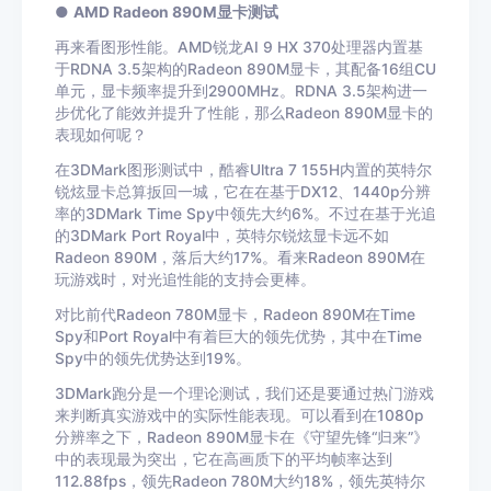
●
AMD Radeon 890M显卡测试
再来看图形性能。AMD锐龙AI 9 HX 370处理器内置基
于RDNA 3.5架构的Radeon 890M显卡，其配备16组CU
单元，显卡频率提升到2900MHz。RDNA 3.5架构进一
步优化了能效并提升了性能，那么Radeon 890M显卡的
表现如何呢？
在3DMark图形测试中，酷睿Ultra 7 155H内置的英特尔
锐炫显卡总算扳回一城，它在在基于DX12、1440p分辨
率的3DMark Time Spy中领先大约6%。不过在基于光追
的3DMark Port Royal中，英特尔锐炫显卡远不如
Radeon 890M，落后大约17%。看来Radeon 890M在
玩游戏时，对光追性能的支持会更棒。
对比前代Radeon 780M显卡，Radeon 890M在Time
Spy和Port Royal中有着巨大的领先优势，其中在Time
Spy中的领先优势达到19%。
3DMark跑分是一个理论测试，我们还是要通过热门游戏
来判断真实游戏中的实际性能表现。可以看到在1080p
分辨率之下，Radeon 890M显卡在《守望先锋“归来”》
中的表现最为突出，它在高画质下的平均帧率达到
112.88fps，领先Radeon 780M大约18%，领先英特尔