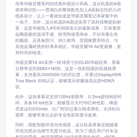
传承华硕灵耀系列的经典外观设计风格，这台机器的A面
很有辨识性——雪域白的整体配色加上A面标志性的几何
线条设计，让人一看就知道是华硕灵耀笔记本家族中的
一份子。另外，这台机器的A面还采用了高科技陶瓷铝材
质，这是华硕投入4年时间研发出的最新成果，它有着类
似陶瓷般的温润手感、纹理和使用寿命，不仅有着出色
的颜值，还具备防污、持久耐用、坚固耐磨等特点。与
其他金属材质的轻薄本相比，华硕灵耀16 Air更典雅，更
有时尚的味道。
华硕灵耀16 Air采用一块16英寸的OLED华硕好屏，屏幕
分辨率达到2880×1800。这是一块影院级的高规格屏
幕，支持最高1000000∶1的对比度，并通过DisplayHDR
True Black 500认证，能够显示和播放高品质HDR内
容。
此外，这块屏幕还支持120Hz刷新率、0.2ms超快响应时
间，具备10-bit色深，能够显示大约10亿种色彩，峰值
亮度达到550nits，出厂时经过逐台精准调色，支持杜比
视界，能够带来出众的专业色彩和显示效果。
同时，搭配智能环境光传感器，这台机器屏幕还能随着
环境光照自动调节亮度与色温。而为了满足用户对专业