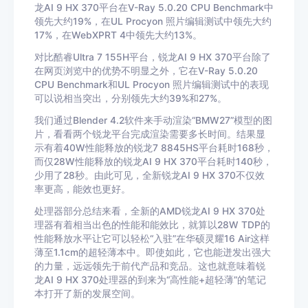
龙AI 9 HX 370平台在V-Ray 5.0.20 CPU Benchmark中
领先大约19%，在UL Procyon 照片编辑测试中领先大约
17%，在WebXPRT 4中领先大约13%。
对比酷睿Ultra 7 155H平台，锐龙AI 9 HX 370平台除了
在网页浏览中的优势不明显之外，它在V-Ray 5.0.20
CPU Benchmark和UL Procyon 照片编辑测试中的表现
可以说相当突出，分别领先大约39%和27%。
我们通过Blender 4.2软件来手动渲染“BMW27”模型的图
片，看看两个锐龙平台完成渲染需要多长时间。结果显
示有着40W性能释放的锐龙7 8845HS平台耗时168秒，
而仅28W性能释放的锐龙AI 9 HX 370平台耗时140秒，
少用了28秒。由此可见，全新锐龙AI 9 HX 370不仅效
率更高，能效也更好。
处理器部分总结来看，全新的AMD锐龙AI 9 HX 370处
理器有着相当出色的性能和能效比，就算以28W TDP的
性能释放水平让它可以轻松“入驻”在华硕灵耀16 Air这样
薄至1.1cm的超轻薄本中。即使如此，它也能迸发出强大
的力量，远远领先于前代产品和竞品。这也就意味着锐
龙AI 9 HX 370处理器的到来为“高性能+超轻薄”的笔记
本打开了新的发展空间。