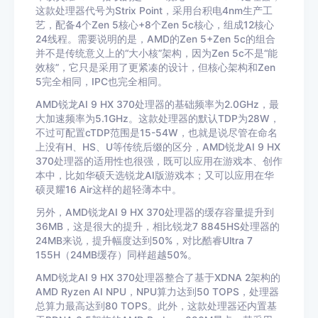
这款处理器代号为Strix Point，采用台积电4nm生产工
艺，配备4个Zen 5核心+8个Zen 5c核心，组成12核心
24线程。需要说明的是，AMD的Zen 5+Zen 5c的组合
并不是传统意义上的“大小核”架构，因为Zen 5c不是“能
效核”，它只是采用了更紧凑的设计，但核心架构和Zen
5完全相同，IPC也完全相同。
AMD锐龙AI 9 HX 370处理器的基础频率为2.0GHz，最
大加速频率为5.1GHz。这款处理器的默认TDP为28W，
不过可配置cTDP范围是15-54W，也就是说尽管在命名
上没有H、HS、U等传统后缀的区分，AMD锐龙AI 9 HX
370处理器的适用性也很强，既可以应用在游戏本、创作
本中，比如华硕天选锐龙AI版游戏本；又可以应用在华
硕灵耀16 Air这样的超轻薄本中。
另外，AMD锐龙AI 9 HX 370处理器的缓存容量提升到
36MB，这是很大的提升，相比锐龙7 8845HS处理器的
24MB来说，提升幅度达到50%，对比酷睿Ultra 7
155H（24MB缓存）同样超越50%。
AMD锐龙AI 9 HX 370处理器整合了基于XDNA 2架构的
AMD Ryzen AI NPU，NPU算力达到50 TOPS，处理器
总算力最高达到80 TOPS。此外，这款处理器还内置基