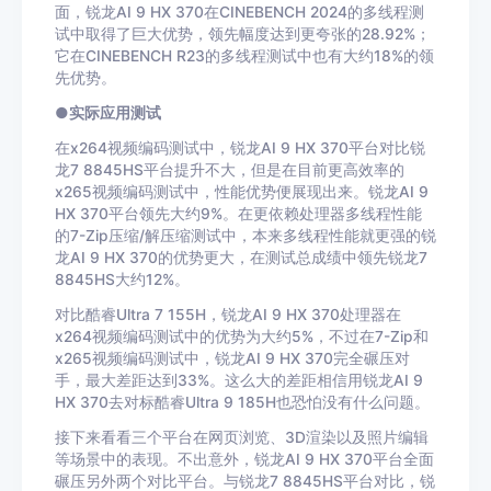
面，锐龙AI 9 HX 370在CINEBENCH 2024的多线程测
试中取得了巨大优势，领先幅度达到更夸张的28.92%；
它在CINEBENCH R23的多线程测试中也有大约18%的领
先优势。
●实际应用测试
在x264视频编码测试中，锐龙AI 9 HX 370平台对比锐
龙7 8845HS平台提升不大，但是在目前更高效率的
x265视频编码测试中，性能优势便展现出来。锐龙AI 9
HX 370平台领先大约9%。在更依赖处理器多线程性能
的7-Zip压缩/解压缩测试中，本来多线程性能就更强的锐
龙AI 9 HX 370的优势更大，在测试总成绩中领先锐龙7
8845HS大约12%。
对比酷睿Ultra 7 155H，锐龙AI 9 HX 370处理器在
x264视频编码测试中的优势为大约5%，不过在7-Zip和
x265视频编码测试中，锐龙AI 9 HX 370完全碾压对
手，最大差距达到33%。这么大的差距相信用锐龙AI 9
HX 370去对标酷睿Ultra 9 185H也恐怕没有什么问题。
接下来看看三个平台在网页浏览、3D渲染以及照片编辑
等场景中的表现。不出意外，锐龙AI 9 HX 370平台全面
碾压另外两个对比平台。与锐龙7 8845HS平台对比，锐