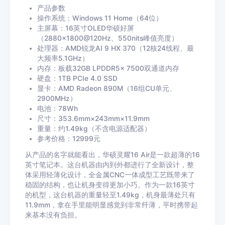
产品参数
操作系统：Windows 11 Home（64位）
主屏幕：16英寸OLED华硕好屏
（2880×1800@120Hz、550nits峰值亮度）
处理器：AMD锐龙AI 9 HX 370（12核24线程、最
大频率5.1GHz）
内存：板载32GB LPDDR5x 7500双通道内存
硬盘：1TB PCIe 4.0 SSD
显卡：AMD Radeon 890M（16组CU单元、
2900MHz）
电池：78Wh
尺寸：353.6mm×243mm×11.9mm
重量：约1.49kg（不含电源适配器）
参考价格：12999元
从产品的名字就能看出，华硕灵耀16 Air是一款超薄的16
英寸笔记本。这台机器由内到外都进行了全新设计，整
体采用轻薄化设计，全金属CNC一体成型工艺既带来了
稳固的结构，也让机身变得更加小巧。作为一款16英寸
的机型，这台机器的重量轻至1.49kg，机身最薄处只有
11.9mm，拿在手里能明显感觉到非常纤薄，平时携带起
来基本没有负担。