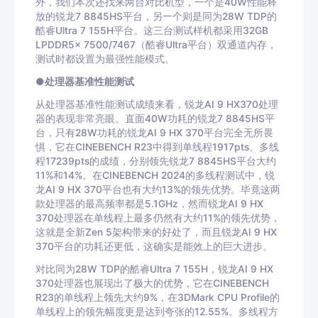
外，我们本次还找来两台对比机型，一个是40W性能释
放的锐龙7 8845HS平台，另一个则是同为28W TDP的
酷睿Ultra 7 155H平台。这三台测试样机都采用32GB
LPDDR5x 7500/7467（酷睿Ultra平台）双通道内存，
测试时都设置为最强性能模式。
●处理器基准性能测试
从处理器基准性能测试成绩来看，锐龙AI 9 HX370处理
器的表现非常亮眼。直面40W功耗的锐龙7 8845HS平
台，只有28W功耗的锐龙AI 9 HX 370平台完全无所畏
惧，它在CINEBENCH R23中得到单线程1917pts、多线
程17239pts的成绩，分别领先锐龙7 8845HS平台大约
11%和14%。在CINEBENCH 2024的多线程测试中，锐
龙AI 9 HX 370平台也有大约13%的领先优势。毕竟这两
款处理器的最高频率都是5.1GHz，然而锐龙AI 9 HX
370处理器在单线程上最多仍然有大约11%的领先优势，
这就是全新Zen 5架构带来的好处了，而且锐龙AI 9 HX
370平台的功耗还更低，这确实是能效上的巨大进步。
对比同为28W TDP的酷睿Ultra 7 155H，锐龙AI 9 HX
370处理器也展现出了极大的优势，它在CINEBENCH
R23的单线程上领先大约9%，在3DMark CPU Profile的
单线程上的领先幅度更是达到夸张的12.55%。多线程方