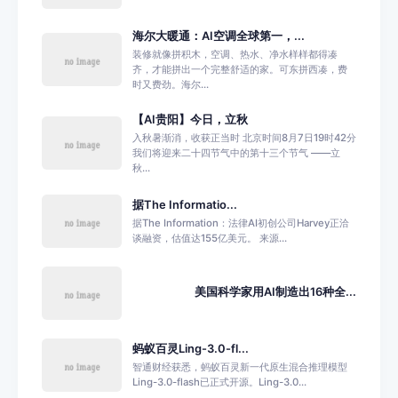
海尔大暖通：AI空调全球第一，...
装修就像拼积木，空调、热水、净水样样都得凑
齐，才能拼出一个完整舒适的家。可东拼西凑，费
时又费劲。海尔...
【AI贵阳】今日，立秋
入秋暑渐消，收获正当时 北京时间8月7日19时42分
我们将迎来二十四节气中的第十三个节气 ——立
秋...
据The Informatio...
据The Information：法律AI初创公司Harvey正洽
谈融资，估值达155亿美元。 来源...
美国科学家用AI制造出16种全...
蚂蚁百灵Ling-3.0-fl...
智通财经获悉，蚂蚁百灵新一代原生混合推理模型
Ling-3.0-flash已正式开源。Ling-3.0...