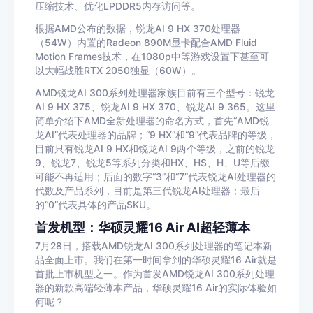
压缩技术、优化LPDDR5内存访问等。
根据AMD公布的数据，锐龙AI 9 HX 370处理器
（54W）内置的Radeon 890M显卡配合AMD Fluid
Motion Frames技术，在1080p中等游戏设置下甚至可
以大幅战胜RTX 2050独显（60W）。
AMD锐龙AI 300系列处理器家族目前有三个型号：锐龙
AI 9 HX 375、锐龙AI 9 HX 370、锐龙AI 9 365。这里
简单介绍下AMD全新处理器的命名方式，首先“AMD锐
龙AI”代表处理器的品牌；“9 HX”和“9”代表品牌的等级，
目前只有锐龙AI 9 HX和锐龙AI 9两个等级，之前的锐龙
9、锐龙7、锐龙5等系列分类和HX、HS、H、U等后缀
可能不再适用；后面的数字“3”和“7”代表锐龙AI处理器的
代数及产品系列，目前是第三代锐龙AI处理器；最后
的“0”代表具体的产品SKU。
首发机型：华硕灵耀16 Air AI超轻薄本
7月28日，搭载AMD锐龙AI 300系列处理器的笔记本新
品全面上市。我们在第一时间拿到的华硕灵耀16 Air就是
首批上市机型之一。作为首发AMD锐龙AI 300系列处理
器的新款高端轻薄本产品，华硕灵耀16 Air的实际体验如
何呢？