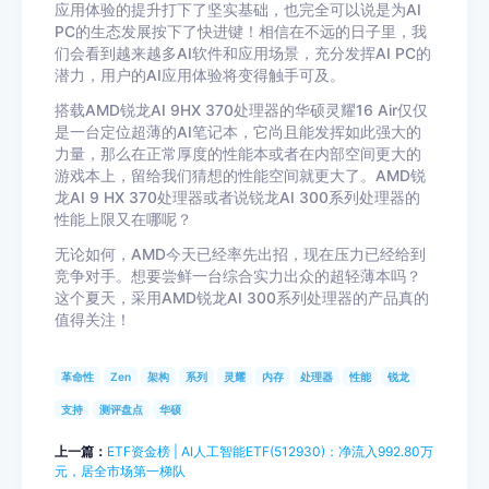
应用体验的提升打下了坚实基础，也完全可以说是为AI
PC的生态发展按下了快进键！相信在不远的日子里，我
们会看到越来越多AI软件和应用场景，充分发挥AI PC的
潜力，用户的AI应用体验将变得触手可及。
搭载AMD锐龙AI 9HX 370处理器的华硕灵耀16 Air仅仅
是一台定位超薄的AI笔记本，它尚且能发挥如此强大的
力量，那么在正常厚度的性能本或者在内部空间更大的
游戏本上，留给我们猜想的性能空间就更大了。AMD锐
龙AI 9 HX 370处理器或者说锐龙AI 300系列处理器的
性能上限又在哪呢？
无论如何，AMD今天已经率先出招，现在压力已经给到
竞争对手。想要尝鲜一台综合实力出众的超轻薄本吗？
这个夏天，采用AMD锐龙AI 300系列处理器的产品真的
值得关注！
革命性
Zen
架构
系列
灵耀
内存
处理器
性能
锐龙
支持
测评盘点
华硕
上一篇：
ETF资金榜 | AI人工智能ETF(512930)：净流入992.80万
元，居全市场第一梯队