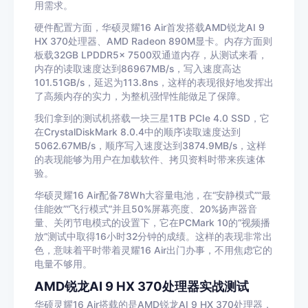
用需求。
硬件配置方面，华硕灵耀16 Air首发搭载AMD锐龙AI 9
HX 370处理器、AMD Radeon 890M显卡。内存方面则
板载32GB LPDDR5x 7500双通道内存，从测试来看，
内存的读取速度达到86967MB/s，写入速度高达
101.51GB/s，延迟为113.8ns，这样的表现很好地发挥出
了高频内存的实力，为整机强悍性能做足了保障。
我们拿到的测试机搭载一块三星1TB PCIe 4.0 SSD，它
在CrystalDiskMark 8.0.4中的顺序读取速度达到
5062.67MB/s，顺序写入速度达到3874.9MB/s，这样
的表现能够为用户在加载软件、拷贝资料时带来疾速体
验。
华硕灵耀16 Air配备78Wh大容量电池，在“安静模式”“最
佳能效”“飞行模式”并且50%屏幕亮度、20%扬声器音
量、关闭节电模式的设置下，它在PCMark 10的“视频播
放”测试中取得16小时32分钟的成绩。这样的表现非常出
色，意味着平时带着灵耀16 Air出门办事，不用焦虑它的
电量不够用。
AMD锐龙AI 9 HX 370处理器实战测试
华硕灵耀16 Air搭载的是AMD锐龙AI 9 HX 370处理器，