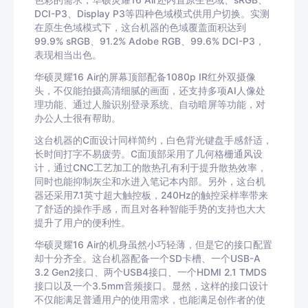
色彩的需求，华硕灵耀16 Air还内置原生色域、sRGB、
DCI-P3、Display P3等四种色域模式供用户切换。实测
在原生色域模式下，这台机器的色域覆盖面积达到
99.9% sRGB、91.2% Adobe RGB、99.6% DCI-P3，
表现相当出色。
华硕灵耀16 Air的屏幕顶部配备1080p IR红外双摄像
头，不仅能拍摄高清细腻的画面，还支持多项AI人像处
理功能、通过人脸识别登录系统、自动暗屏等功能，对
办公人士很有帮助。
这台机器的C面设计同样简约，白色背光键盘手感舒适，
长时间打字不易疲劳。C面顶部采用了几何格栅通风设
计，通过CNC工艺加工的散热孔有利于提升散热效率，
同时也能抑制灰尘和水进入笔记本内部。另外，这台机
器还采用7.1英寸超大触控板，240Hz的触控采样率带来
了舒适的操作手感，而且对各种智能手势的支持也大大
提升了用户的便利性。
华硕灵耀16 Air的机身虽然小巧轻薄，但是它的接口配置
却十分齐全。这台机器配备一个SD卡槽、一个USB-A
3.2 Gen2接口、两个USB4接口、一个HDMI 2.1 TMDS
接口以及一个3.5mm音频接口。显然，这样的接口设计
不仅能满足普通用户的使用需求，也能满足创作者的使