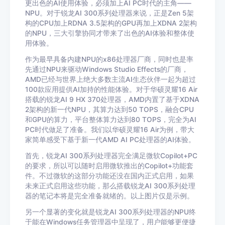
更出色的AI使用体验，必须加上AI PC时代的主角——
NPU。对于锐龙AI 300系列处理器来说，正是Zen 5架
构的CPU加上RDNA 3.5架构的GPU再加上XDNA 2架构
的NPU，三大引擎协同才带来了出色的AI体验和整体使
用体验。
作为最早具备内建NPU的x86处理器厂商，同时也是率
先通过NPU来驱动Windows Studio Effects的厂商，
AMD已经与世界上绝大多数主流AI生态伙伴一起为超过
100款应用提供AI加持的性能体验。对于华硕灵耀16 Air
搭载的锐龙AI 9 HX 370处理器，AMD内置了基于XDNA
2架构的新一代NPU，其算力达到50 TOPS，融合CPU
和GPU的算力，平台整体算力达到80 TOPS，完全为AI
PC时代做足了准备。我们以华硕灵耀16 Air为例，带大
家简单感受下基于新一代AMD AI PC处理器的AI体验。
首先，锐龙AI 300系列处理器完全满足微软Copilot+PC
的要求，所以可以随时启用微软推出的Copilot+功能套
件。不过微软的这部分功能还没在国内正式启用，如果
未来正式启用这些功能，那么搭载锐龙AI 300系列处理
器的笔记本将是完全准备就绪的。以上图片仅是示例。
另一个显著的变化就是锐龙AI 300系列处理器的NPU终
于能在Windows任务管理器中呈现了，用户能够更便捷