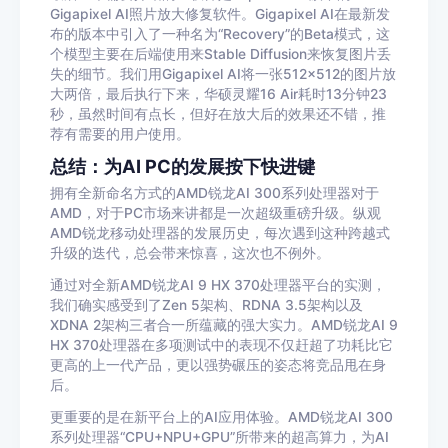
Gigapixel AI照片放大修复软件。Gigapixel AI在最新发
布的版本中引入了一种名为“Recovery”的Beta模式，这
个模型主要在后端使用来Stable Diffusion来恢复图片丢
失的细节。我们用Gigapixel AI将一张512×512的图片放
大两倍，最后执行下来，华硕灵耀16 Air耗时13分钟23
秒，虽然时间有点长，但好在放大后的效果还不错，推
荐有需要的用户使用。
总结：为AI PC的发展按下快进键
拥有全新命名方式的AMD锐龙AI 300系列处理器对于
AMD，对于PC市场来讲都是一次超级重磅升级。纵观
AMD锐龙移动处理器的发展历史，每次遇到这种跨越式
升级的迭代，总会带来惊喜，这次也不例外。
通过对全新AMD锐龙AI 9 HX 370处理器平台的实测，
我们确实感受到了Zen 5架构、RDNA 3.5架构以及
XDNA 2架构三者合一所蕴藏的强大实力。AMD锐龙AI 9
HX 370处理器在多项测试中的表现不仅赶超了功耗比它
更高的上一代产品，更以强势碾压的姿态将竞品甩在身
后。
更重要的是在新平台上的AI应用体验。AMD锐龙AI 300
系列处理器“CPU+NPU+GPU”所带来的超高算力，为AI