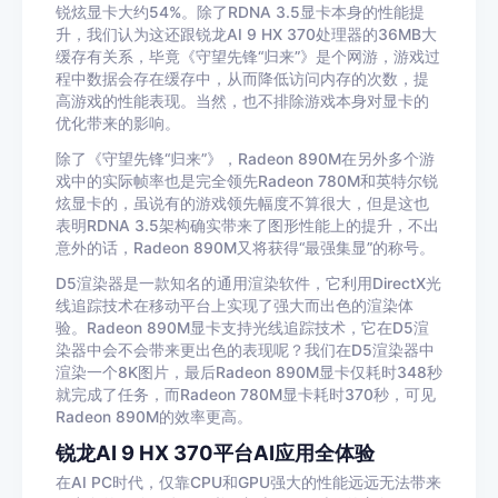
锐炫显卡大约54%。除了RDNA 3.5显卡本身的性能提
升，我们认为这还跟锐龙AI 9 HX 370处理器的36MB大
缓存有关系，毕竟《守望先锋“归来”》是个网游，游戏过
程中数据会存在缓存中，从而降低访问内存的次数，提
高游戏的性能表现。当然，也不排除游戏本身对显卡的
优化带来的影响。
除了《守望先锋“归来”》，Radeon 890M在另外多个游
戏中的实际帧率也是完全领先Radeon 780M和英特尔锐
炫显卡的，虽说有的游戏领先幅度不算很大，但是这也
表明RDNA 3.5架构确实带来了图形性能上的提升，不出
意外的话，Radeon 890M又将获得“最强集显”的称号。
D5渲染器是一款知名的通用渲染软件，它利用DirectX光
线追踪技术在移动平台上实现了强大而出色的渲染体
验。Radeon 890M显卡支持光线追踪技术，它在D5渲
染器中会不会带来更出色的表现呢？我们在D5渲染器中
渲染一个8K图片，最后Radeon 890M显卡仅耗时348秒
就完成了任务，而Radeon 780M显卡耗时370秒，可见
Radeon 890M的效率更高。
锐龙AI 9 HX 370平台AI应用全体验
在AI PC时代，仅靠CPU和GPU强大的性能远远无法带来