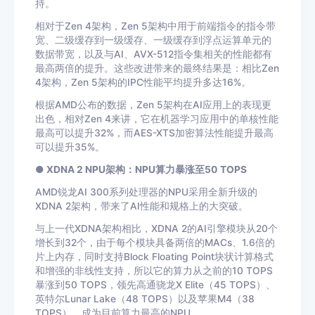
持。
相对于Zen 4架构，Zen 5架构中用于前端指令的指令带
宽、二级缓存到一级缓存、一级缓存到浮点运算单元的
数据带宽，以及与AI、AVX-512指令集相关的性能都有
最高两倍的提升。这些改进带来的最终结果是：相比Zen
4架构，Zen 5架构的IPC性能平均提升多达16%。
根据AMD公布的数据，Zen 5架构在AI应用上的表现更
出色，相对Zen 4来讲，它在机器学习应用中的单核性能
最高可以提升32%，而AES-XTS加密算法性能提升最高
可以提升35%。
● XDNA 2 NPU架构：NPU算力暴涨至50 TOPS
AMD锐龙AI 300系列处理器的NPU采用全新升级的
XDNA 2架构，带来了AI性能和规格上的大突破。
与上一代XDNA架构相比，XDNA 2的AI引擎模块从20个
增长到32个，由于每个模块具备两倍的MACs、1.6倍的
片上内存，同时支持Block Floating Point块状计算格式
和增强的非线性支持，所以它的算力从之前的10 TOPS
暴涨到50 TOPS，领先高通骁龙X Elite（45 TOPS）、
英特尔Lunar Lake（48 TOPS）以及苹果M4（38
TOPS），成为目前算力最高的NPU。